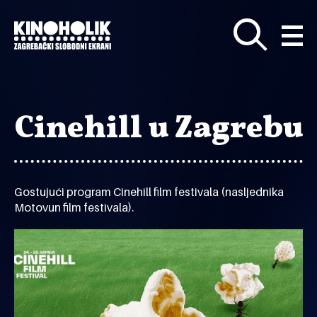
Preskoči
na
glavni
sadržaj
Cinehill u Zagrebu
Gostujući program Cinehill film festivala (nasljednika
Motovun film festivala).