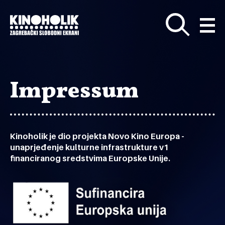
Preskoči
na
glavni
sadržaj
Impressum
Kinoholik je dio projekta Novo Kino Europa -
unaprjeđenje kulturne infrastrukture v1
financiranog sredstvima Europske Unije.