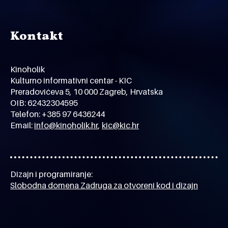
Kontakt
Kinoholik
Kulturno informativni centar - KIC
Preradovićeva 5, 10 000 Zagreb, Hrvatska
OIB: 62432304595
Telefon: +385 97 6436244
Email:
info@kinoholik.hr
,
kic@kic.hr
Dizajn i programiranje:
Slobodna domena Zadruga za otvoreni kod i dizajn