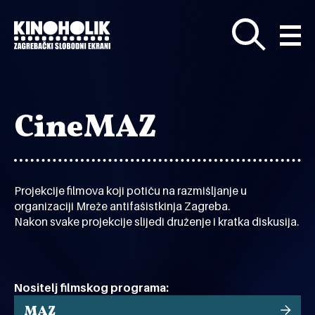
Preskoči
na
glavni
sadržaj
CineMAZ
Projekcije filmova koji potiču na razmišljanje u
organizaciji Mreže antifašistkinja Zagreba.
Nakon svake projekcije slijedi druženje i kratka diskusija.
Nositelj filmskog programa:
MAZ