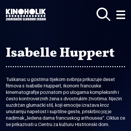
Preskoči
na
glavni
sadržaj
Isabelle Huppert
Tuškanac u gostima tijekom svibnja prikazuje deset
filmova s Isabelle Huppert, ikonom francuske
kinematografije poznatom po ulogama kompleksnih i
često kontroverznih žena s dvostrukim životima. Njezin
suzdržan glumački stil, koji emocije izražava kroz
unutarnju napetost i suptilne geste, priskrbio joj je
nadimak „ledena dama francuskog arthousea“. Ciklus će
se prikazivati u Centru za kulturu Histrionski dom.