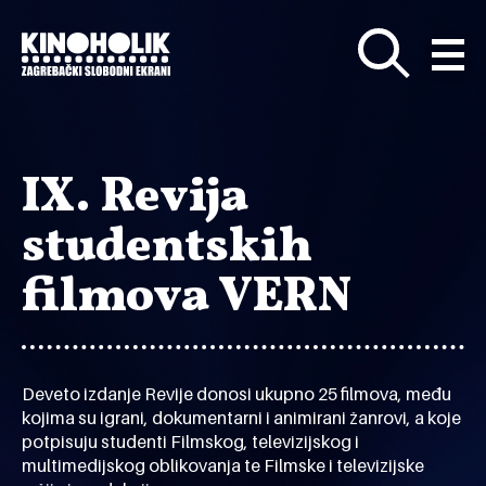
Preskoči
na
glavni
sadržaj
IX. Revija
studentskih
filmova VERN
Deveto izdanje Revije donosi ukupno 25 filmova, među
kojima su igrani, dokumentarni i animirani žanrovi, a koje
potpisuju studenti Filmskog, televizijskog i
multimedijskog oblikovanja te Filmske i televizijske