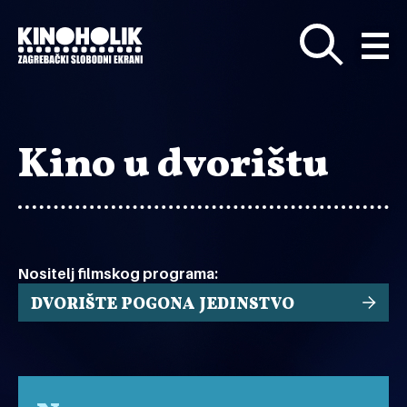
Preskoči
na
glavni
sadržaj
Kino u dvorištu
Nositelj filmskog programa:
DVORIŠTE POGONA JEDINSTVO