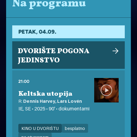
Na programu
PETAK, 04.09.
DVORIŠTE POGONA
JEDINSTVO
21:00
Keltska utopija
R:
Dennis Harvey, Lars Lovén
IE, SE • 2025 • 90' • dokumentarni
KINO U DVORIŠTU
besplatno