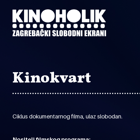
Preskoči
na
glavni
sadržaj
Kinokvart
Ciklus dokumentarnog filma, ulaz slobodan.
Nositelj filmskog programa: