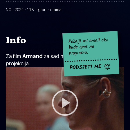
NO • 2024 • 118' • igrani • drama
Info
Pošalji mi email ako
bude opet na
programu.
Za film
Armand
za sad nema najavljenih
projekcija.
PODSJETI ME