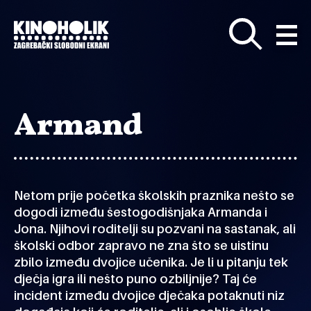
Preskoči
na
glavni
sadržaj
Armand
Netom prije početka školskih praznika nešto se
dogodi između šestogodišnjaka Armanda i
Jona. Njihovi roditelji su pozvani na sastanak, ali
školski odbor zapravo ne zna što se uistinu
zbilo između dvojice učenika. Je li u pitanju tek
dječja igra ili nešto puno ozbiljnije? Taj će
incident između dvojice dječaka potaknuti niz