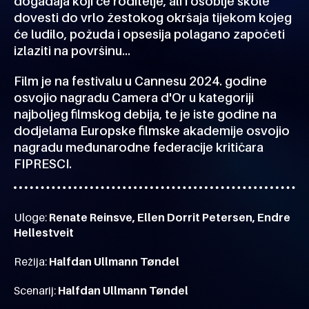
događaja koji će roditelje, ali i osoblje škole
dovesti do vrlo žestokog okršaja tijekom kojeg
će ludilo, požuda i opsesija polagano započeti
izlaziti na površinu…
Film je na festivalu u Cannesu 2024. godine
osvojio nagradu Camera d'Or u kategoriji
najboljeg filmskog debija, te je iste godine na
dodjelama Europske filmske akademije osvojio
nagradu međunarodne federacije kritičara
FIPRESCI.
Uloge:
Renate Reinsve, Ellen Dorrit Petersen, Endre
Hellestveit
Režija:
Halfdan Ullmann Tøndel
Scenarij:
Halfdan Ullmann Tøndel