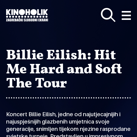
Preskoči
na
glavni
sadržaj
Billie Eilish: Hit
Me Hard and Soft
The Tour
Koncert Billie Eilish, jedne od najutjecajnijih i
najuspješnijih glazbenih umjetnica svoje
generacije, snimljen tijekom njezine rasprodane
svjetske turneje. Predstavljen u impresivnom