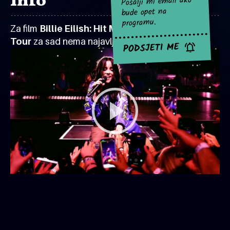
Info
Pošalji mi email ako
bude opet na
programu.
Za film
Billie Eilish: Hit Me Hard and Soft The
Tour
za sad nema najavljenih projekcija.
PODSJETI ME