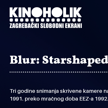
Preskoči
na
glavni
sadržaj
Blur: Starshape
Tri godine snimanja skrivene kamere n
1991. preko mračnog doba EEZ-a 1992.