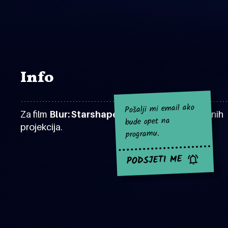
Info
Pošalji mi email ako
Za film
Blur: Starshaped
za sad nema najavljenih
bude opet na
projekcija.
programu.
PODSJETI ME