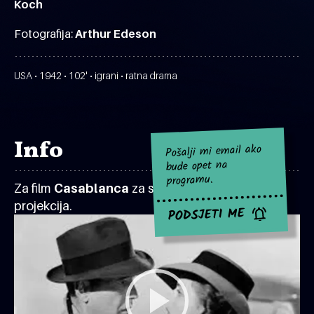
Koch
Fotografija:
Arthur Edeson
USA • 1942 • 102' • igrani • ratna drama
Info
Pošalji mi email ako
bude opet na
programu.
Za film
Casablanca
za sad nema najavljenih
projekcija.
PODSJETI ME