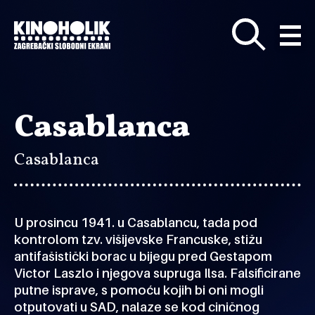
Preskoči
na
glavni
sadržaj
Casablanca
Casablanca
U prosincu 1941. u Casablancu, tada pod
kontrolom tzv. višijevske Francuske, stižu
antifašistički borac u bijegu pred Gestapom
Victor Laszlo i njegova supruga Ilsa. Falsificirane
putne isprave, s pomoću kojih bi oni mogli
otputovati u SAD, nalaze se kod ciničnog