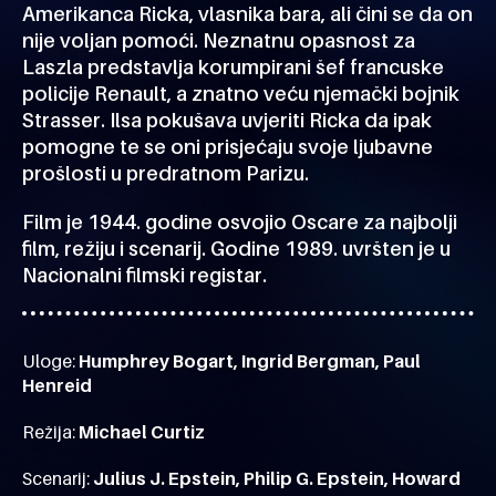
Amerikanca Ricka, vlasnika bara, ali čini se da on
nije voljan pomoći. Neznatnu opasnost za
Laszla predstavlja korumpirani šef francuske
policije Renault, a znatno veću njemački bojnik
Strasser. Ilsa pokušava uvjeriti Ricka da ipak
pomogne te se oni prisjećaju svoje ljubavne
prošlosti u predratnom Parizu.
Film je 1944. godine osvojio Oscare za najbolji
film, režiju i scenarij. Godine 1989. uvršten je u
Nacionalni filmski registar.
Uloge:
Humphrey Bogart, Ingrid Bergman, Paul
Henreid
Režija:
Michael Curtiz
Scenarij:
Julius J. Epstein, Philip G. Epstein, Howard