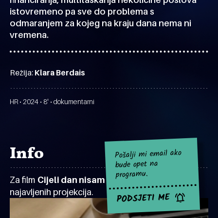
istovremeno pa sve do problema s
odmaranjem za kojeg na kraju dana nema ni
vremena.
Režija:
Klara Berdais
HR • 2024 • 8' • dokumentarni
Info
Pošalji mi email ako
bude opet na
programu.
Za film
Cijeli dan nisam stala
za sad nema
najavljenih projekcija.
PODSJETI ME