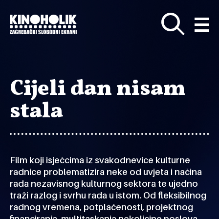
Preskoči
na
glavni
sadržaj
Cijeli dan nisam
stala
Film koji isječcima iz svakodnevice kulturne
radnice problematizira neke od uvjeta i načina
rada nezavisnog kulturnog sektora te ujedno
traži razlog i svrhu rada u istom. Od fleksibilnog
radnog vremena, potplaćenosti, projektnog
financiranja, multitaskanja nekolicine poslova