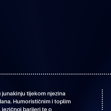
 junakinju tijekom njezina
dana. Humorističnim i toplim
zičnoj barijeri te o