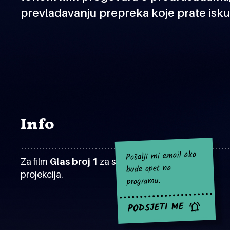
prevladavanju prepreka koje prate isku
Info
Pošalji mi email ako
Za film
Glas broj 1
za sad nema najavljenih
bude opet na
projekcija.
programu.
PODSJETI ME