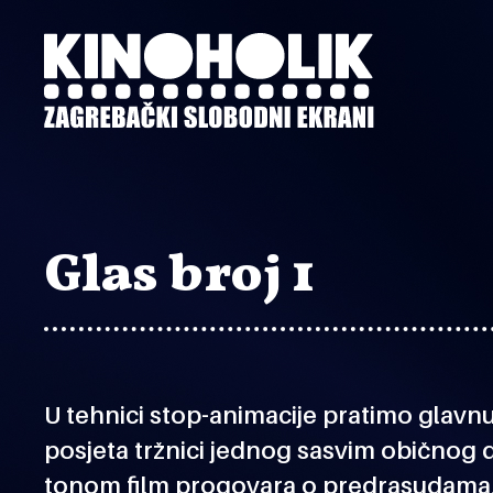
Preskoči
na
glavni
sadržaj
Glas broj 1
U tehnici stop-animacije pratimo glavnu
posjeta tržnici jednog sasvim običnog 
tonom film progovara o predrasudama, je