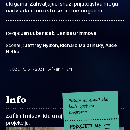
ulogama. Zahvaljujući snazi prijateljstva mogu
nadvladati i ono što se čini nemogućim.
Režija:
Jan Bubeníček, Denisa Grimmová
Scenarij:
Jeffrey Hylton, Richard Malatinský, Alice
Nellis
FR, CZE, PL, SK • 2021 • 87' • animirani
Info
Pošalji mi email ako
bude opet na
programu.
Za film
I miševi idu u raj
za sad nema najavljenih
projekcija.
PODSJETI ME