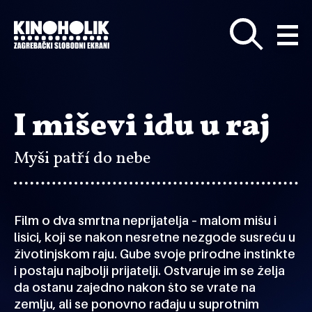
Preskoči
na
glavni
sadržaj
I miševi idu u raj
Myši patří do nebe
Film o dva smrtna neprijatelja – malom mišu i
lisici, koji se nakon nesretne nezgode susreću u
životinjskom raju. Gube svoje prirodne instinkte
i postaju najbolji prijatelji. Ostvaruje im se želja
da ostanu zajedno nakon što se vrate na
zemlju, ali se ponovno rađaju u suprotnim