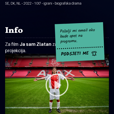
SE, DK, NL • 2022 • 100' • igrani • biografska drama
Info
Pošalji mi email ako
bude opet na
programu.
Za film
Ja sam Zlatan
za sad nema najavljenih
projekcija.
PODSJETI ME