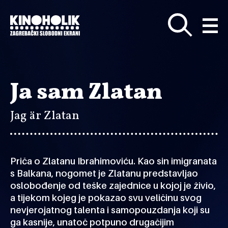
Preskoči
na
glavni
sadržaj
Ja sam Zlatan
Jag är Zlatan
Priča o Zlatanu Ibrahimoviću. Kao sin imigranata
s Balkana, nogomet je Zlatanu predstavljao
oslobođenje od teške zajednice u kojoj je živio,
a tijekom kojeg je pokazao svu veličinu svog
nevjerojatnog talenta i samopouzdanja koji su
ga kasnije, unatoč potpuno drugačijim