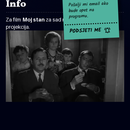
Info
Pošalji mi email ako
bude opet na
programu.
Za film
Moj stan
za sad nema najavljenih
projekcija.
PODSJETI ME