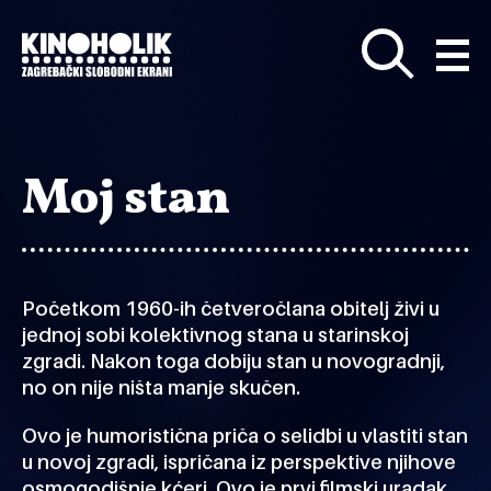
Preskoči
na
glavni
sadržaj
Moj stan
Početkom 1960-ih četveročlana obitelj živi u
jednoj sobi kolektivnog stana u starinskoj
zgradi. Nakon toga dobiju stan u novogradnji,
no on nije ništa manje skučen.
Ovo je humoristična priča o selidbi u vlastiti stan
u novoj zgradi, ispričana iz perspektive njihove
osmogodišnje kćeri. Ovo je prvi filmski uradak