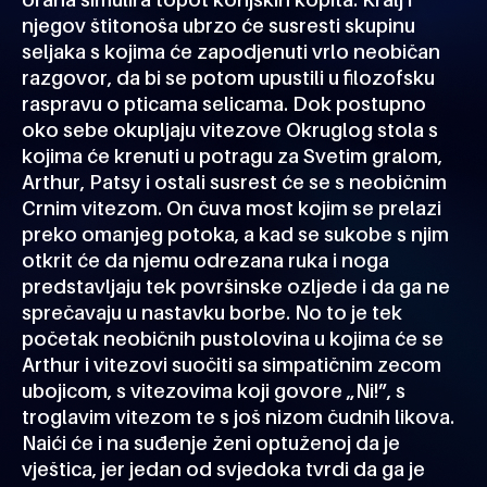
njegov štitonoša ubrzo će susresti skupinu
seljaka s kojima će zapodjenuti vrlo neobičan
razgovor, da bi se potom upustili u filozofsku
raspravu o pticama selicama. Dok postupno
oko sebe okupljaju vitezove Okruglog stola s
kojima će krenuti u potragu za Svetim gralom,
Arthur, Patsy i ostali susrest će se s neobičnim
Crnim vitezom. On čuva most kojim se prelazi
preko omanjeg potoka, a kad se sukobe s njim
otkrit će da njemu odrezana ruka i noga
predstavljaju tek površinske ozljede i da ga ne
sprečavaju u nastavku borbe. No to je tek
početak neobičnih pustolovina u kojima će se
Arthur i vitezovi suočiti sa simpatičnim zecom
ubojicom, s vitezovima koji govore „Ni!”, s
troglavim vitezom te s još nizom čudnih likova.
Naići će i na suđenje ženi optuženoj da je
vještica, jer jedan od svjedoka tvrdi da ga je