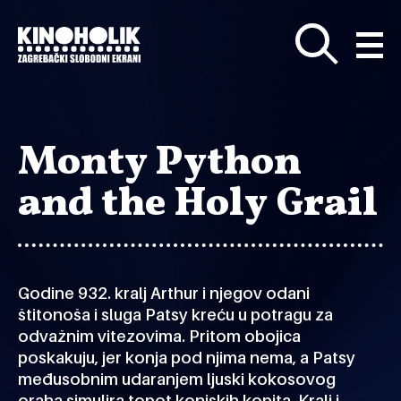
Preskoči
na
glavni
sadržaj
Monty Python
and the Holy Grail
Godine 932. kralj Arthur i njegov odani
štitonoša i sluga Patsy kreću u potragu za
odvažnim vitezovima. Pritom obojica
poskakuju, jer konja pod njima nema, a Patsy
međusobnim udaranjem ljuski kokosovog
oraha simulira topot konjskih kopita. Kralj i