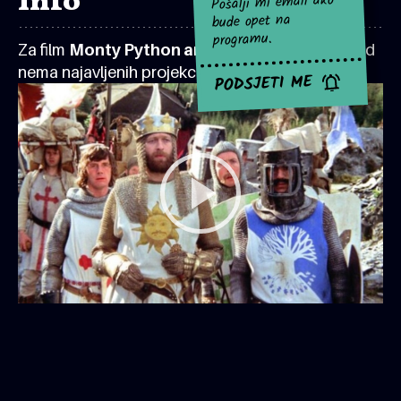
Info
Pošalji mi email ako
bude opet na
programu.
Za film
Monty Python and the Holy Grail
za sad
nema najavljenih projekcija.
PODSJETI ME