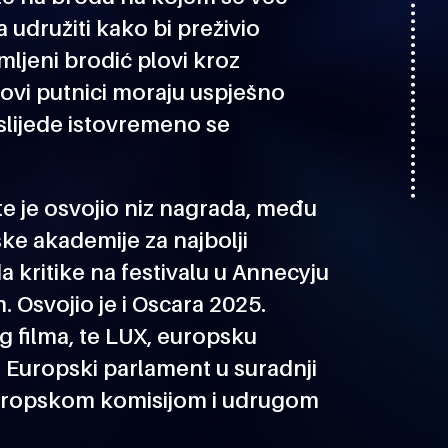
a udružiti kako bi preživio
mljeni brodić plovi kroz
govi putnici moraju uspješno
 slijede istovremeno se
te je osvojio niz nagrada, među
ke akademije za najbolji
a kritike na festivalu u Annecyju
m. Osvojio je i Oscara 2025.
g filma, te LUX, europsku
e Europski parlament u suradnji
uropskom komisijom i udrugom