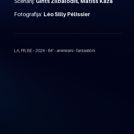
Scenarij:
Gints Zilbalodis, Matīss Kaža
Fotografija:
Léo Silly Pélissier
LA, FR, BE • 2024 • 84' • animirani • fantastični