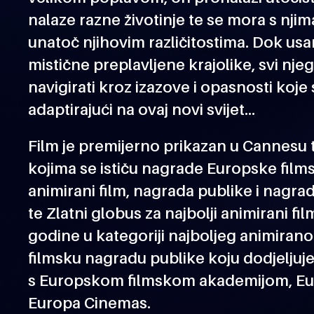
nalaze razne životinje te se mora s njim
unatoč njihovim različitostima. Dok usa
mistične preplavljene krajolike, svi nje
navigirati kroz izazove i opasnosti koje
adaptirajući na ovaj novi svijet...
Film je premijerno prikazan u Cannesu 
kojima se ističu nagrade Europske films
animirani film, nagrada publike i nagrad
te Zlatni globus za najbolji animirani fil
godine u kategoriji najboljeg animirano
filmsku nagradu publike koju dodjeljuj
s Europskom filmskom akademijom, E
Europa Cinemas.