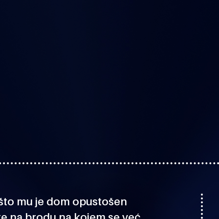
n što mu je dom opustošen
te na brodu na kojem se već