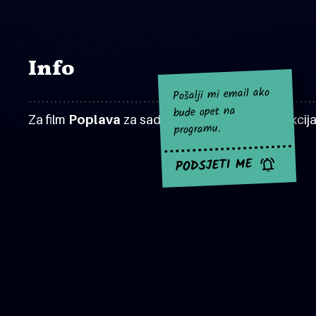
Info
Pošalji mi email ako
bude opet na
Za film
Poplava
za sad nema najavljenih projekcija
programu.
PODSJETI ME