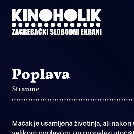
Preskoči
na
glavni
sadržaj
Poplava
Straume
Mačak je usamljena životinja, ali nako
velikom poplavom, on pronalazi utočiš