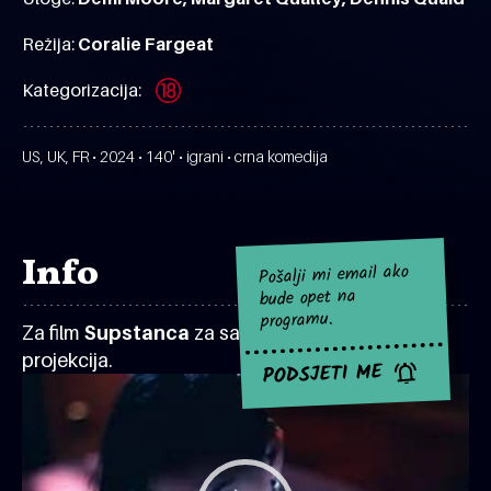
Režija:
Coralie Fargeat
Kategorizacija:
US, UK, FR • 2024 • 140' • igrani • crna komedija
Info
Pošalji mi email ako
bude opet na
programu.
Za film
Supstanca
za sad nema najavljenih
projekcija.
PODSJETI ME