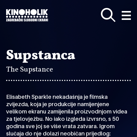
Preskoči
na
glavni
sadržaj
Supstanca
The Supstance
Elisabeth Sparkle nekadašnja je filmska
zvijezda, koja je produkcije namijenjene
velikom ekranu zamijenila proizvodnjom videa
za tjelovježbu. No iako izgleda izvrsno, s 50
godina sve joj se više vrata zatvara. Igrom
slučaja do nje dolazi neobičan prijedlog: