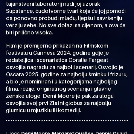
tajanstveni laboratorij nudi joj uzorak
Supstance, čudotvorne tvari koja će joj pomoći
da ponovno probudi mlađu, ljepšu i savršeniju
verziju sebe. No sve dolazi sa cijenom, a ova će
biti prilično visoka.
Film je premijerno prikazan na Filmskom
festivalu u Cannesu 2024. godine gdje je
redateljica i scenaristica Coralie Fargeat
osvojila nagradu za najbolji scenarij. Osvojio je
Oscara 2025. godine za najbolju šminku i frizuru,
a bio je nominiran i u kategorijama najboljeg
filma, režije, originalnog scenarija i glavne
ženske uloge. Demi Moore je pak za ulogu
osvojila svoj prvi Zlatni globus za najbolju
glumicu u mjuziklu ili komediji.
Uloge:
Demi Moore, Margaret Qualley, Dennis Quaid