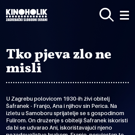
Preskoči
na
glavni
sadržaj
Tko pjeva zlo ne
misli
U Zagrebu polovicom 1930-ih živi obitelj
Šafranek - Franjo, Ana i njihov sin Perica. Na
izletu u Samoboru sprijatelje se s gospodinom
Fulirom. On druženje s obitelji Šafranek iskoristi
da bi se udvarao Ani, iskorištavajući njeno
nezadovoljstvo brakom. Franjo, nesvjestan te