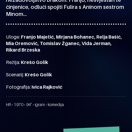
činjenice, odluči spojiti Fulira s Aninom sestrom
Minom…
Uloge:
Franjo Majetić, Mirjana Bohanec, Relja Bašić,
Mia Oremović, Tomislav Žganec, Vida Jerman,
Rikard Brzeska
Režija:
Krešo Golik
Scenarij:
Krešo Golik
Fotografija:
Ivica Rajković
HR • 1970 • 94' • igrani • komedija