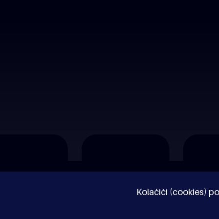
O nama
Impressum
Pravne napomene
Kolačići (cookies) po