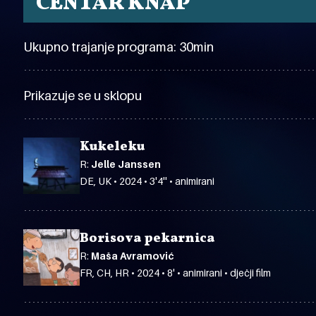
CENTAR KNAP
Ukupno trajanje programa: 30min
Prikazuje se u sklopu
Kukeleku
R:
Jelle Janssen
DE, UK • 2024 • 3'4'' • animirani
Borisova pekarnica
R:
Maša Avramović
FR, CH, HR • 2024 • 8' • animirani • dječji film