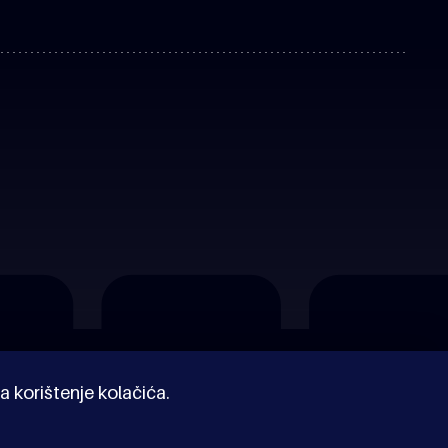
a korištenje kolačića.
© Kinoholik 2026. Kinoholik nije organizator programa.
Organizatori zadržavaju pravo izmjene programa.