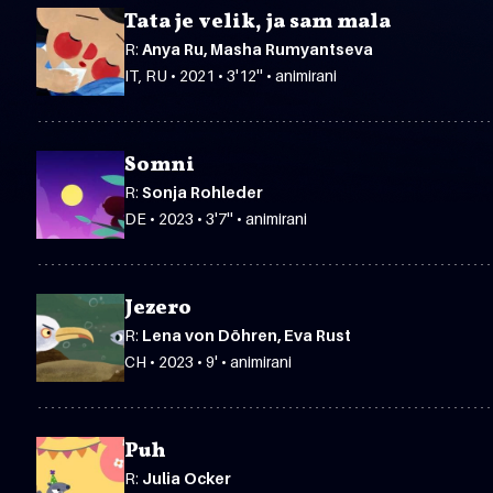
Tata je velik, ja sam mala
R:
Anya Ru, Masha Rumyantseva
IT, RU • 2021 • 3'12'' • animirani
Somni
R:
Sonja Rohleder
DE • 2023 • 3'7'' • animirani
Jezero
R:
Lena von Döhren, Eva Rust
CH • 2023 • 9' • animirani
Puh
R:
Julia Ocker