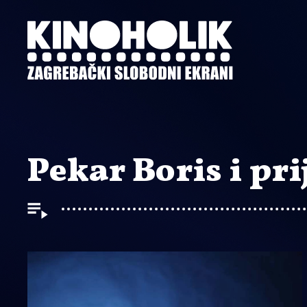
Preskoči
na
glavni
sadržaj
Pekar Boris i prij