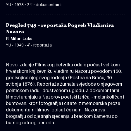
YU • 1978 • 24' • dokumentarni
Pregled 7/49 – reportaža Pogreb Vladimira
Nazora
R:
Milan Luks
YU • 1949 • 4' • reportaža
Novo izdanje Filmskog četvrtka odaje počast velikom
hrvatskom književniku Vladimiru Nazoru povodom 150.
godišnjice njegovog rođenja (Postira na Braču, 30.
svibnja 1876.). Reportaže žurnala svjedoče o njegovom
političkom radu i društvenom ugledu, a dokumentarni
filmovi uranjaju u Nazorov poetski izričaj - melankoličan i
buntovan. Kroz fotografije i citate iz memoarske proze
dokumentarni filmovi opisat će nam i Nazorovu
biografiju od djetinjih sjećanja u bračkom kamenu do
burnog ratnog perioda.