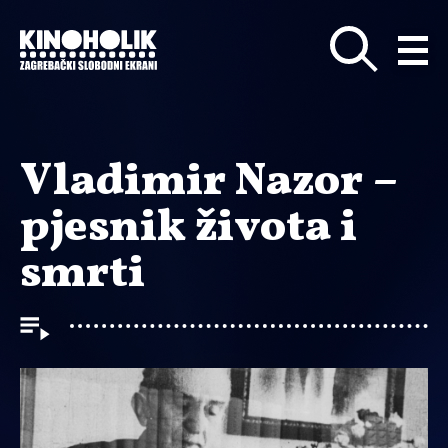
Preskoči
na
glavni
sadržaj
Vladimir Nazor –
pjesnik života i
smrti