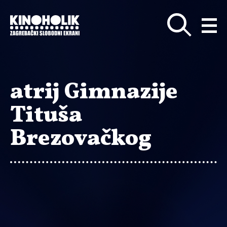
Preskoči
na
glavni
sadržaj
atrij Gimnazije
Tituša
Brezovačkog