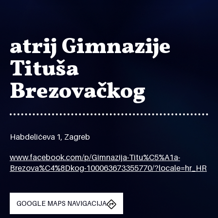
atrij Gimnazije
Tituša
Brezovačkog
Habdelićeva 1, Zagreb
www.facebook.com/p/Gimnazija-Titu%C5%A1a-
Brezova%C4%8Dkog-100063673355770/?locale=hr_HR
GOOGLE MAPS NAVIGACIJA