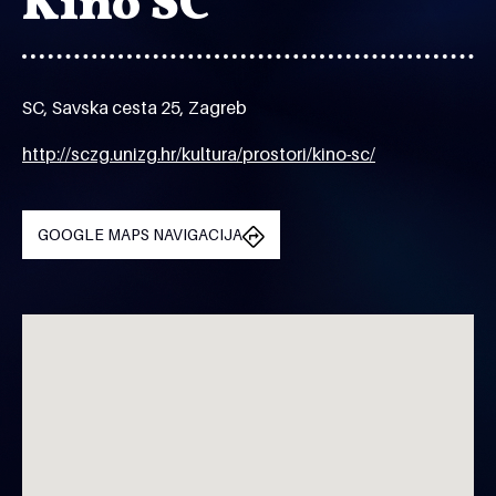
Kino SC
SC, Savska cesta 25, Zagreb
http://sczg.unizg.hr/kultura/prostori/kino-sc/
GOOGLE MAPS NAVIGACIJA