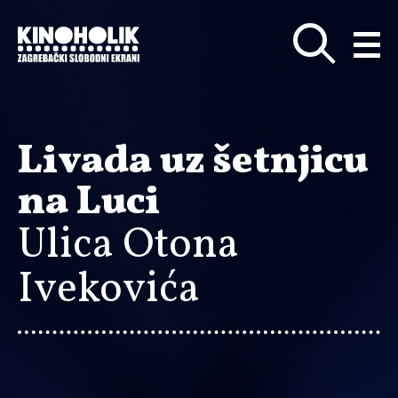
Preskoči
na
glavni
sadržaj
Livada uz šetnjicu
na Luci
Ulica Otona
Ivekovića