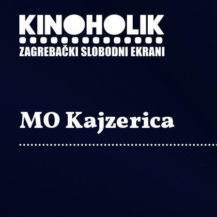
Preskoči
na
glavni
sadržaj
MO Kajzerica