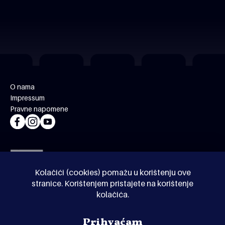
O nama
Impressum
Pravne napomene
Kolačići (cookies) pomažu u korištenju ove
stranice. Korištenjem pristajete na korištenje
kolačića.
© Kinoholik 2026. Kinoholik nije organizator programa.
Prihvaćam