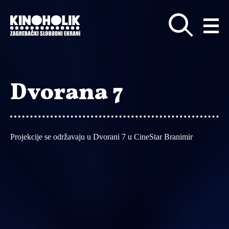
Preskoči
na
glavni
sadržaj
Dvorana 7
Projekcije se održavaju u Dvorani 7 u CineStar Branimir