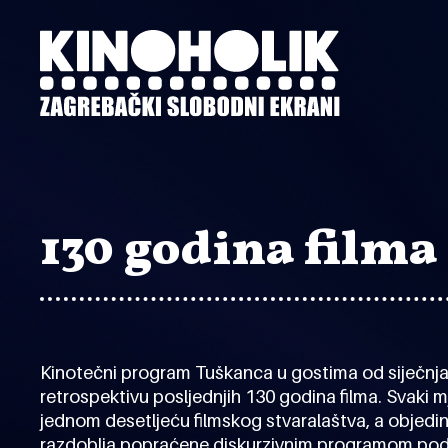
Preskoči
na
glavni
sadržaj
130 godina filma
Kinotečni program Tuškanca u gostima od siječnja
retrospektivu posljednjih 130 godina filma. Svaki 
jednom desetljeću filmskog stvaralaštva, a objedin
razdoblja popraćene diskurzivnim programom po