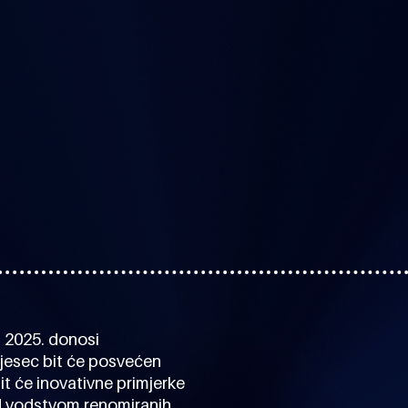
 2025. donosi
mjesec bit će posvećen
it će inovativne primjerke
d vodstvom renomiranih