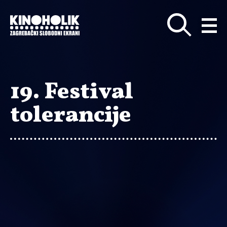
Preskoči
na
glavni
sadržaj
19. Festival
tolerancije