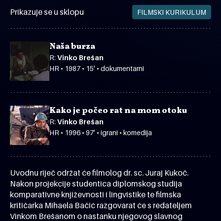
Prikazuje se u sklopu
FILMSKI KURIKULUM
Naša burza
R:
Vinko Brešan
HR • 1987 • 15' • dokumentarni
Kako je počeo rat na mom otoku
R:
Vinko Brešan
HR • 1996 • 97' • igrani • komedija
Uvodnu riječ održat će filmolog dr. sc. Juraj Kukoč.
Nakon projekcije studentica diplomskog studija
komparativne književnosti i lingvistike te filmska
kritičarka Mihaela Bačić razgovarat će s redateljem
Vinkom Brešanom o nastanku njegovog slavnog