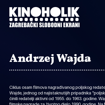
Preskoči
na
glavni
sadržaj
Andrzej Wajda
Ciklus osam filmova nagrađivanog poljskog redatel
Wajde, jednog od najistaknutijih pripadnika "poljsk
činili redatelji aktivni od 1955. do 1963. godine. W
filmske nagrade za životno djelo 1990. godine. Na 