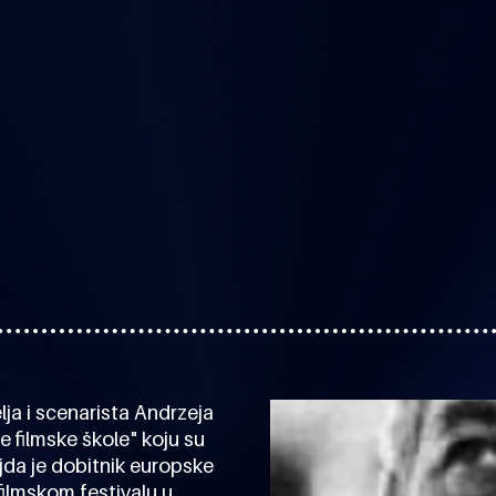
ja i scenarista Andrzeja
e filmske škole" koju su
ajda je dobitnik europske
filmskom festivalu u