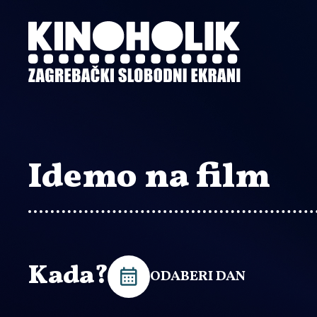
Preskoči
na
glavni
sadržaj
Idemo na film
Kada?
ODABERI DAN