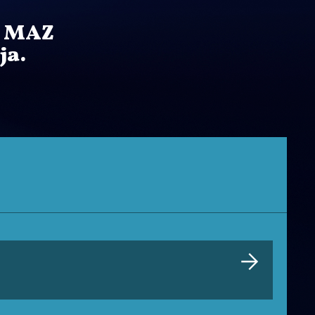
 u MAZ
ja.