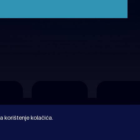
a korištenje kolačića.
© Kinoholik 2026. Kinoholik nije organizator programa.
Organizatori zadržavaju pravo izmjene programa.