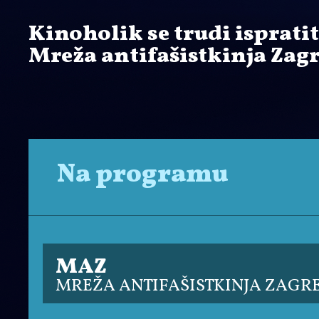
Kinoholik se trudi isprati
Mreža antifašistkinja Zagr
Na programu
MAZ
MREŽA ANTIFAŠISTKINJA ZAGR