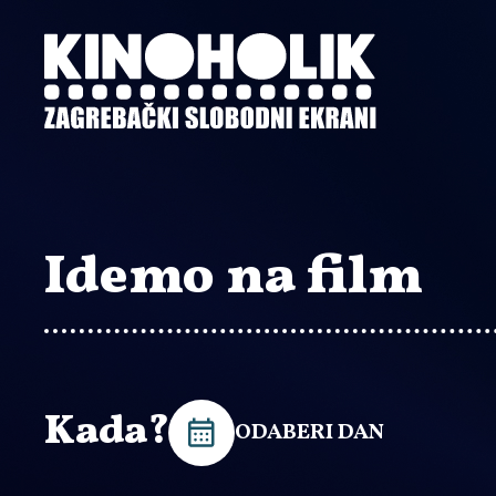
Preskoči
na
glavni
sadržaj
Idemo na film
Kada?
ODABERI DAN