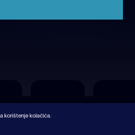
a korištenje kolačića.
© Kinoholik 2026. Kinoholik nije organizator programa.
Organizatori zadržavaju pravo izmjene programa.