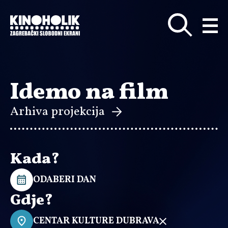
Preskoči
na
glavni
sadržaj
Idemo na film
Arhiva projekcija
Kada?
ODABERI DAN
Gdje?
CENTAR KULTURE DUBRAVA