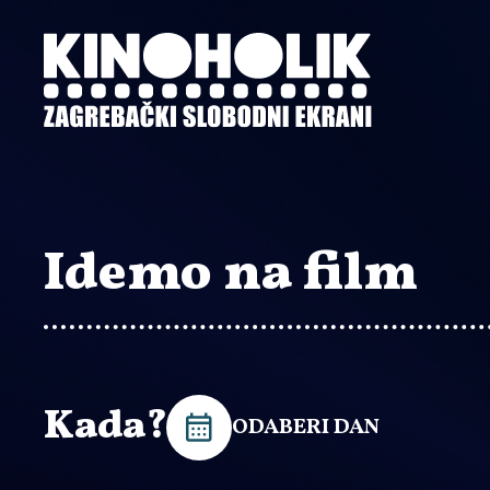
Preskoči
na
glavni
sadržaj
Idemo na film
Kada?
ODABERI DAN