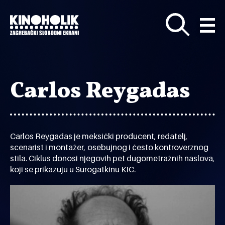
Preskoči
na
glavni
sadržaj
Carlos Reygadas
Carlos Reygadas je meksički producent, redatelj,
scenarist i montažer, osebujnog i često kontroverznog
stila. Ciklus donosi njegovih pet dugometražnih naslova,
koji se prikazuju u Surogatkinu KIC.