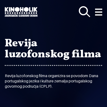
Preskoči
na
glavni
sadržaj
Revija
luzofonskog filma
Revija luzofonskog filma organizira se povodom Dana
portugalskog jezika i kulture zemalja portugalskog
govornog područja (CPLP).