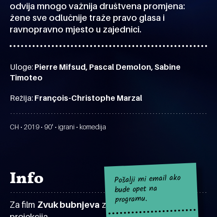
odvija mnogo važnija društvena promjena:
žene sve odlučnije traže pravo glasa i
ravnopravno mjesto u zajednici.
Uloge:
Pierre Mifsud, Pascal Demolon, Sabine
Timoteo
Režija:
François-Christophe Marzal
CH • 2019 • 90' • igrani • komedija
Info
Pošalji mi email ako
bude opet na
programu.
Za film
Zvuk bubnjeva
za sad nema najavljenih
projekcija.