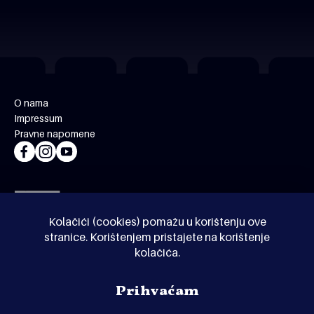
O nama
Impressum
Pravne napomene
Kolačići (cookies) pomažu u korištenju ove
stranice. Korištenjem pristajete na korištenje
kolačića.
© Kinoholik 2026. Kinoholik nije organizator programa.
Prihvaćam
Organizatori zadržavaju pravo izmjene programa.