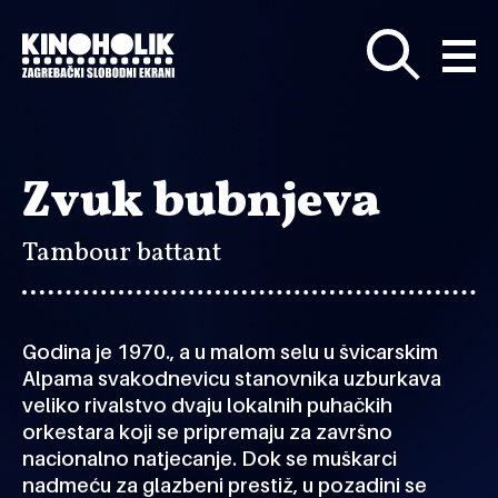
Preskoči
na
glavni
sadržaj
Zvuk bubnjeva
Tambour battant
Godina je 1970., a u malom selu u švicarskim
Alpama svakodnevicu stanovnika uzburkava
veliko rivalstvo dvaju lokalnih puhačkih
orkestara koji se pripremaju za završno
nacionalno natjecanje. Dok se muškarci
nadmeću za glazbeni prestiž, u pozadini se