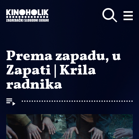
Preskoči
na
glavni
sadržaj
Prema zapadu, u
Zapati | Krila
radnika