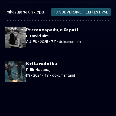
Prikazuje se u sklopu
18. SUBVERSIVE FILM FESTIVAL
Prema zapadu, u Zapati
R:
David Bim
CU, ES • 2025 • 74' • dokumentarni
Krila radnika
R:
Ilir Hasanaj
KS • 2024 • 19' • dokumentarni