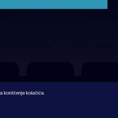
a korištenje kolačića.
© Kinoholik 2026. Kinoholik nije organizator programa.
Organizatori zadržavaju pravo izmjene programa.