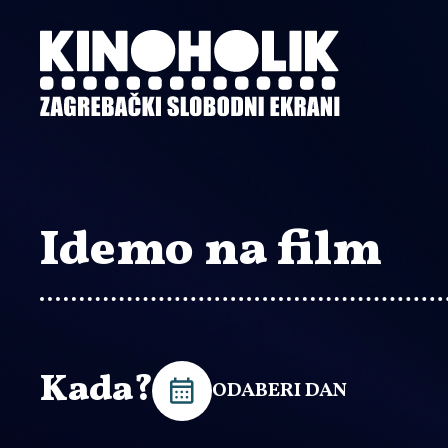
Preskoči
na
glavni
sadržaj
Idemo na film
Kada?
ODABERI DAN