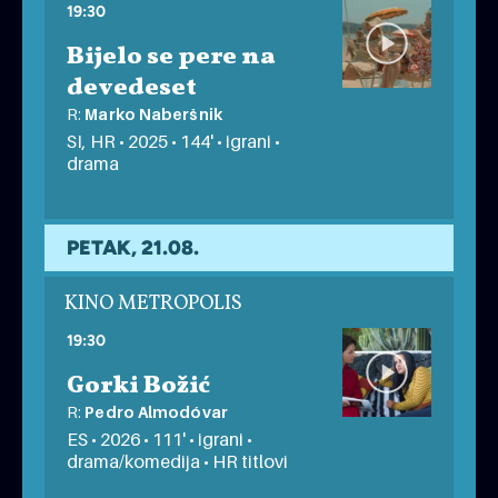
19:30
Bijelo se pere na
devedeset
R:
Marko Naberšnik
SI, HR • 2025 • 144' • igrani •
drama
PETAK, 21.08.
KINO METROPOLIS
19:30
Gorki Božić
R:
Pedro Almodóvar
ES • 2026 • 111' • igrani •
drama/komedija • HR titlovi