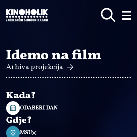
Preskoči
na
glavni
sadržaj
Idemo na film
Arhiva projekcija
Kada?
ODABERI DAN
Gdje?
MSU