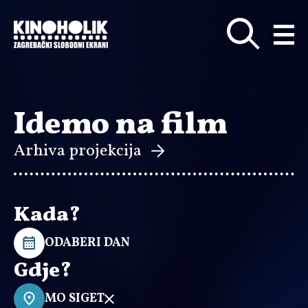
Preskoči
na
glavni
sadržaj
Idemo na film
Arhiva projekcija
Kada?
ODABERI DAN
Gdje?
MO SIGET