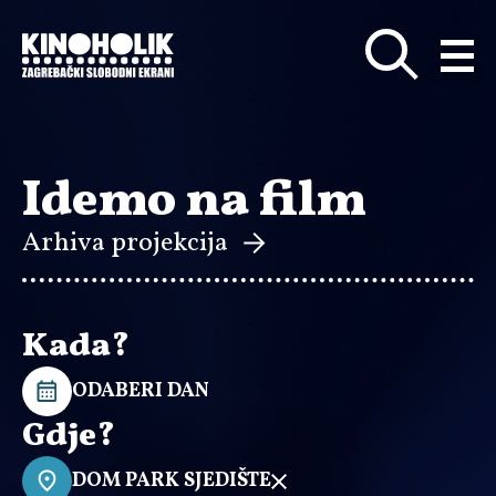
Preskoči
na
glavni
sadržaj
Idemo na film
Arhiva projekcija
Kada?
ODABERI DAN
Gdje?
DOM PARK SJEDIŠTE