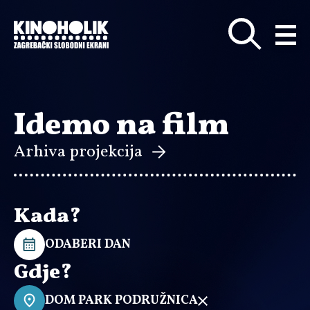
Preskoči
na
glavni
sadržaj
Idemo na film
Arhiva projekcija
Kada?
ODABERI DAN
Gdje?
DOM PARK PODRUŽNICA