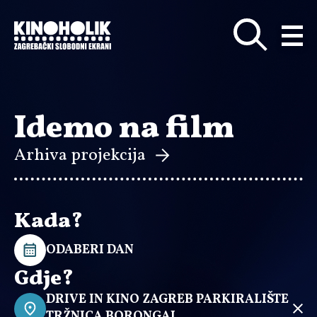
Preskoči
na
glavni
sadržaj
Idemo na film
Arhiva projekcija
Kada?
ODABERI DAN
Gdje?
DRIVE IN KINO ZAGREB PARKIRALIŠTE
TRŽNICA BORONGAJ