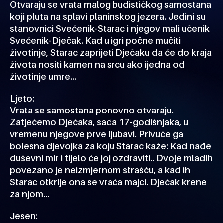
Otvaraju se vrata malog budističkog samostana
koji pluta na splavi planinskog jezera. Jedini su
stanovnici Svećenik-Starac i njegov mali učenik
Svećenik-Dječak. Kad u igri počne mučiti
životinje, Starac zaprijeti Dječaku da će do kraja
života nositi kamen na srcu ako ijedna od
životinje umre…
Ljeto:
Vrata se samostana ponovno otvaraju.
Zatječemo Dječaka, sada 17-godišnjaka, u
vremenu njegove prve ljubavi. Privuče ga
bolesna djevojka za koju Starac kaže: Kad nađe
duševni mir i tijelo će joj ozdraviti.. Dvoje mladih
povezano je neizmjernom strašću, a kad ih
Starac otkrije ona se vraća majci. Dječak krene
za njom…
Jesen: