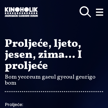
Preskoči
na
glavni
sadržaj
Proljeće, ljeto,
jesen, zima… I
proljeće
Bom yeoreum gaeul gyeoul geurigo
bom
Proljeće: