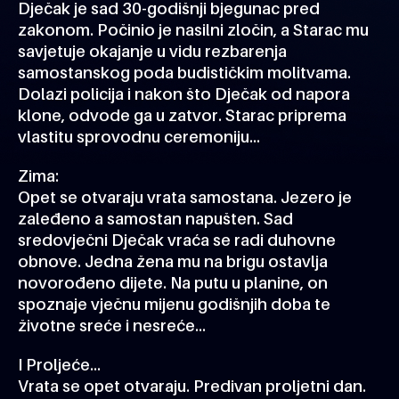
Dječak je sad 30-godišnji bjegunac pred
zakonom. Počinio je nasilni zločin, a Starac mu
savjetuje okajanje u vidu rezbarenja
samostanskog poda budističkim molitvama.
Dolazi policija i nakon što Dječak od napora
klone, odvode ga u zatvor. Starac priprema
vlastitu sprovodnu ceremoniju…
Zima:
Opet se otvaraju vrata samostana. Jezero je
zaleđeno a samostan napušten. Sad
sredovječni Dječak vraća se radi duhovne
obnove. Jedna žena mu na brigu ostavlja
novorođeno dijete. Na putu u planine, on
spoznaje vječnu mijenu godišnjih doba te
životne sreće i nesreće...
I Proljeće...
Vrata se opet otvaraju. Predivan proljetni dan.