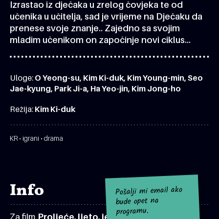
Izrastao iz dječaka u zrelog čovjeka te od
učenika u učitelja, sad je vrijeme na Dječaku da
prenese svoje znanje.. Zajedno sa svojim
mladim učenikom on započinje novi ciklus…
Uloge:
O Yeong-su, Kim Ki-duk, Kim Young-min, Seo
Jae-kyung, Park Ji-a, Ha Yeo-jin, Kim Jong-ho
Režija:
Kim Ki-duk
KR • igrani • drama
Info
Pošalji mi email ako
bude opet na
programu.
Za film
Proljeće, ljeto, jesen, zima… I proljeće