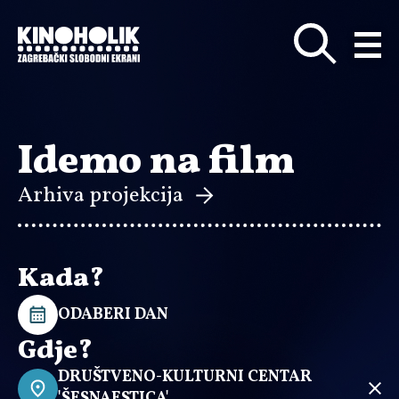
Preskoči
na
glavni
sadržaj
Idemo na film
Arhiva projekcija
Kada?
ODABERI DAN
Gdje?
DRUŠTVENO-KULTURNI CENTAR
'ŠESNAESTICA'