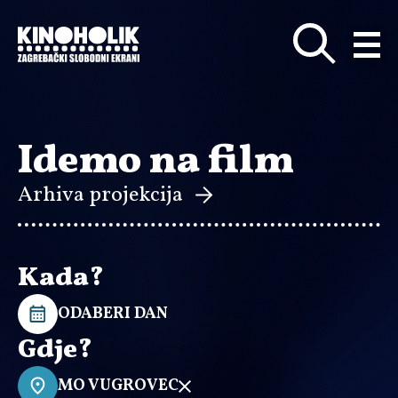
Preskoči
na
glavni
sadržaj
Idemo na film
Arhiva projekcija
Kada?
ODABERI DAN
Gdje?
MO VUGROVEC