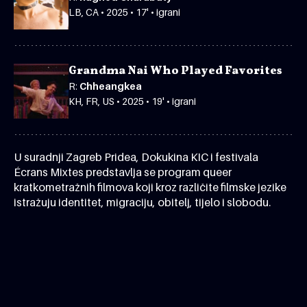
LB, CA • 2025 • 17' • igrani
Grandma Nai Who Played Favorites
R:
Chheangkea
KH, FR, US • 2025 • 19' • igrani
U suradnji Zagreb Pridea, Dokukina KIC i festivala
Écrans Mixtes predstavlja se program queer
kratkometražnih filmova koji kroz različite filmske jezike
istražuju identitet, migraciju, obitelj, tijelo i slobodu.