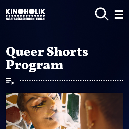
Preskoči
na
glavni
sadržaj
Queer Shorts
Program