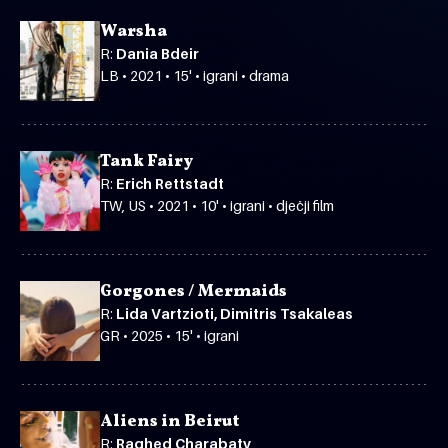
Warsha
R:
Dania Bdeir
LB • 2021 • 15' • igrani • drama
Tank Fairy
R:
Erich Rettstadt
TW, US • 2021 • 10' • igrani • dječji film
Gorgones / Mermaids
R:
Lida Vartzioti, Dimitris Tsakaleas
GR • 2025 • 15' • igrani
Aliens in Beirut
R:
Raghed Charabaty